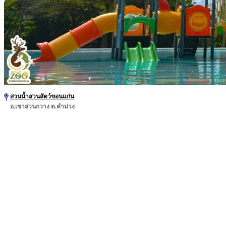
สวนน้ำสวนสัตว์ขอนแก่น
อ.เขาสวนกวาง ต.คำม่วง