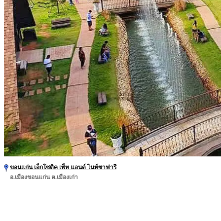
ขอนแก่น เอ็กโซติค เพ็ท แอนด์ ไนท์ซาฟารี
อ.เมืองขอนแก่น ต.เมืองเก่า