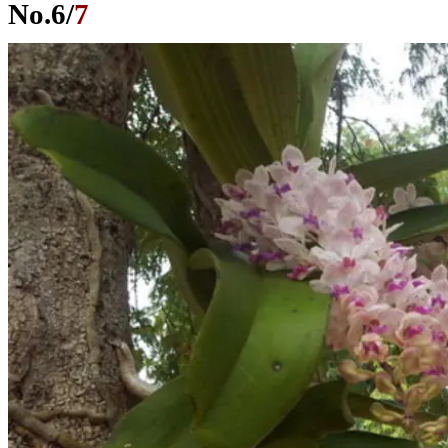
No.
6
/
7