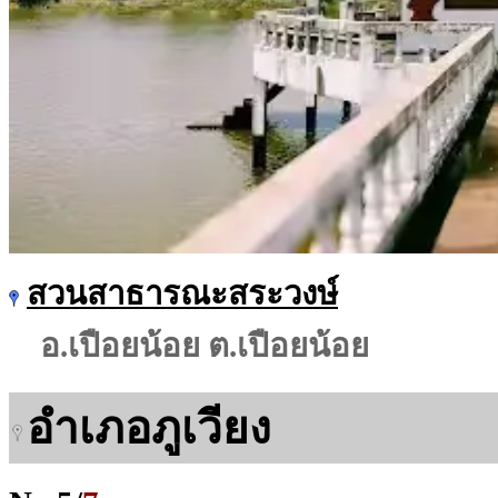
สวนสาธารณะสระวงษ์
อ.เปือยน้อย ต.เปือยน้อย
อำเภอภูเวียง