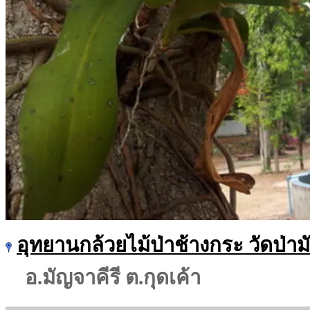
อุทยานกล้วยไม้ป่าช้างกระ วัดป่าม
อ.มัญจาคีรี ต.กุดเค้า