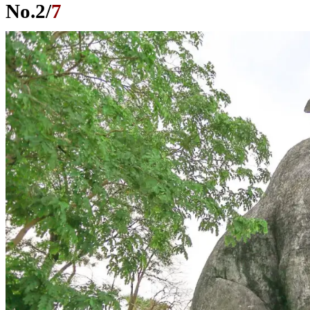
No.
2
/
7