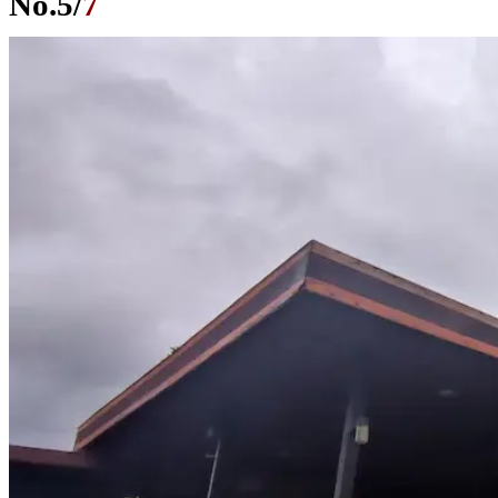
No.
5
/
7