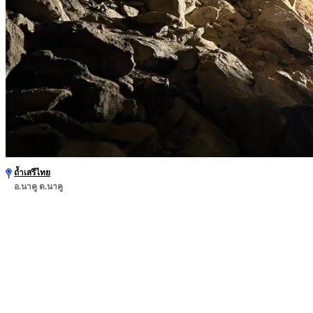
ถ้ำเสรีไทย
อ.นาคู ต.นาคู