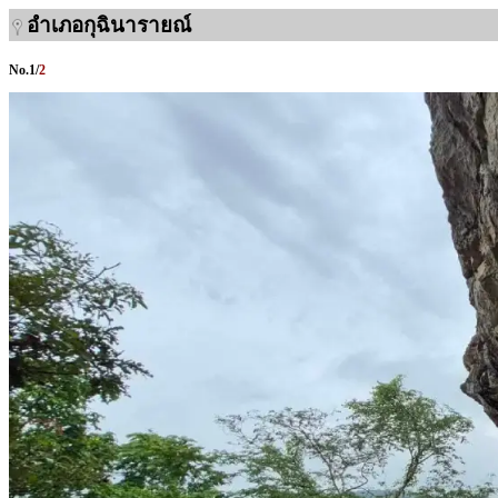
อำเภอกุฉินารายณ์
No.
1
/
2