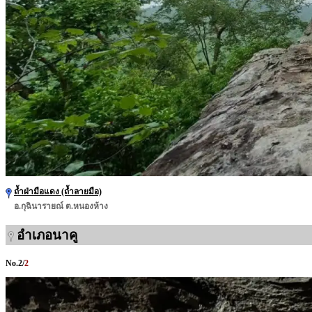
ถ้ำฝ่ามือแดง (ถ้ำลายมือ)
อ.กุฉินารายณ์ ต.หนองห้าง
อำเภอนาคู
No.
2
/
2