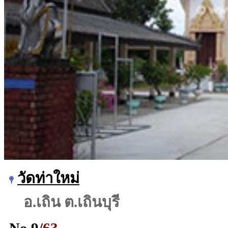
วัดท่าใหม่
อ.เถิน ต.เถินบุรี