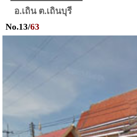
อ.เถิน ต.เถินบุรี
No.
13
/
63