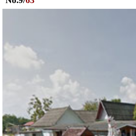
No.
9
/
63