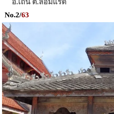
อ.เถิน ต.ล้อมแรด
No.
2
/
63