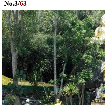
No.
3
/
63