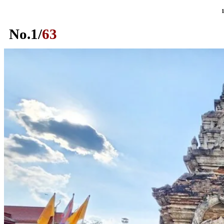
No.
1
/
63