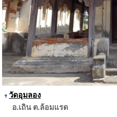
วัดอุมลอง
อ.เถิน ต.ล้อมแรด