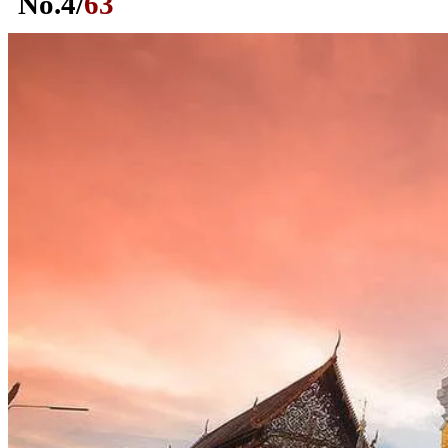
No.
4
/
63