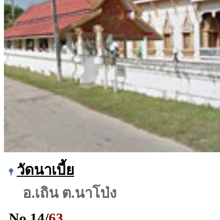
วัดนาเบี้ย
อ.เถิน ต.นาโป่ง
No.
14
/
63