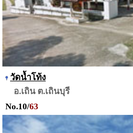
วัดน้ำโท้ง
อ.เถิน ต.เถินบุรี
No.
10
/
63