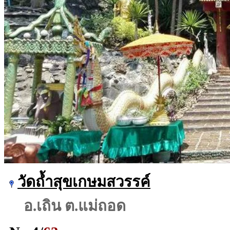
วัดถ้ำสุขเกษมสวรรค์
อ.เถิน ต.แม่ถอด