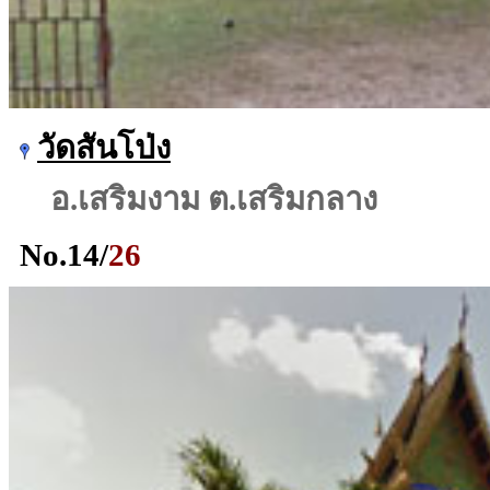
วัดสันโป่ง
อ.เสริมงาม ต.เสริมกลาง
No.
14
/
26