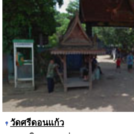
วัดศรีดอนแก้ว