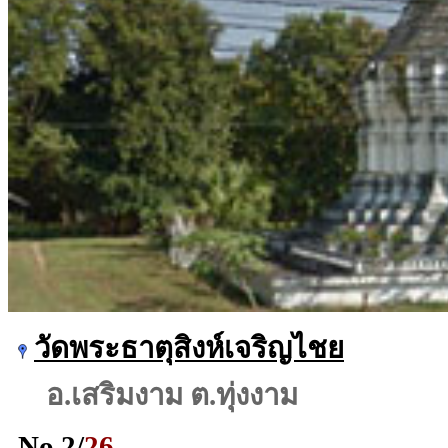
วัดพระธาตุสิงห์เจริญไชย
อ.เสริมงาม ต.ทุ่งงาม
No.
2
/
26