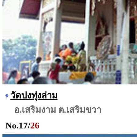
วัดปงทุ่งล่าม
อ.เสริมงาม ต.เสริมขวา
No.
17
/
26