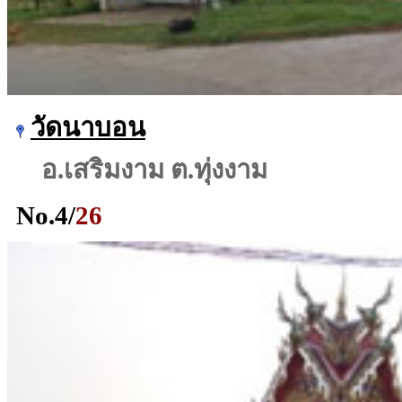
วัดนาบอน
อ.เสริมงาม ต.ทุ่งงาม
No.
4
/
26