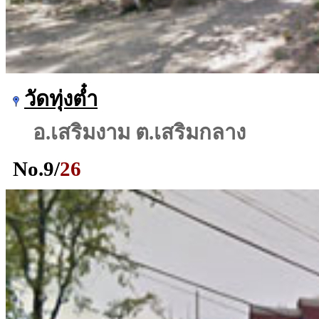
วัดทุ่งต๋ำ
อ.เสริมงาม ต.เสริมกลาง
No.
9
/
26