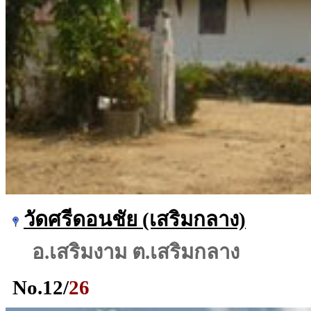
วัดศรีดอนชัย (เสริมกลาง)
อ.เสริมงาม ต.เสริมกลาง
No.
12
/
26