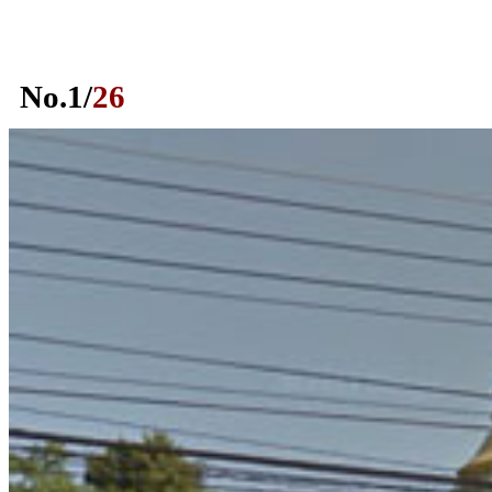
No.
1
/
26