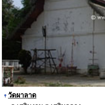
วัดผาลาด