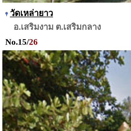
วัดเหล่ายาว
อ.เสริมงาม ต.เสริมกลาง
No.
15
/
26