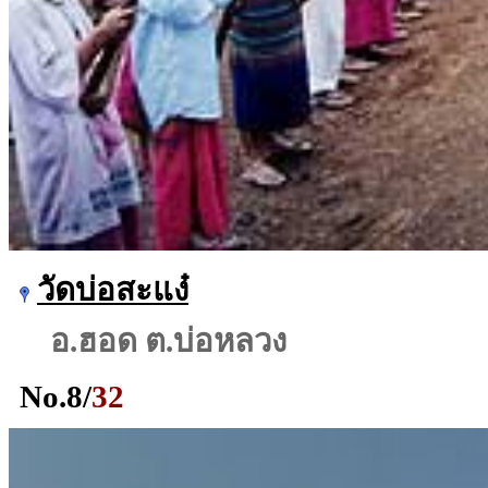
วัดบ่อสะแง๋
อ.ฮอด ต.บ่อหลวง
No.
8
/
32