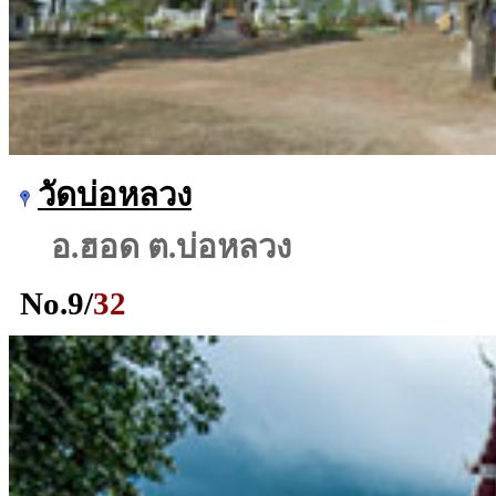
วัดบ่อหลวง
อ.ฮอด ต.บ่อหลวง
No.
9
/
32