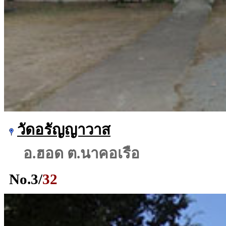
วัดอรัญญาวาส
อ.ฮอด ต.นาคอเรือ
No.
3
/
32