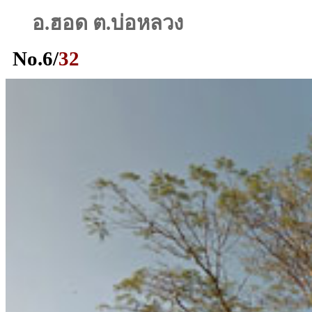
อ.ฮอด ต.บ่อหลวง
No.
6
/
32