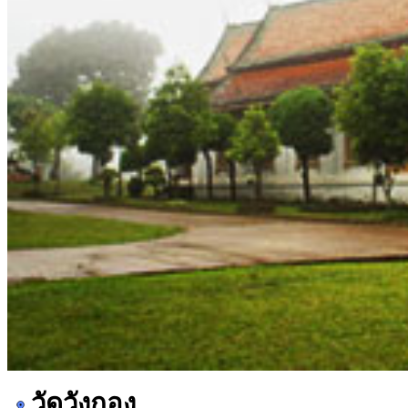
วัดวังกอง