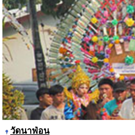
วัดนาฟ่อน