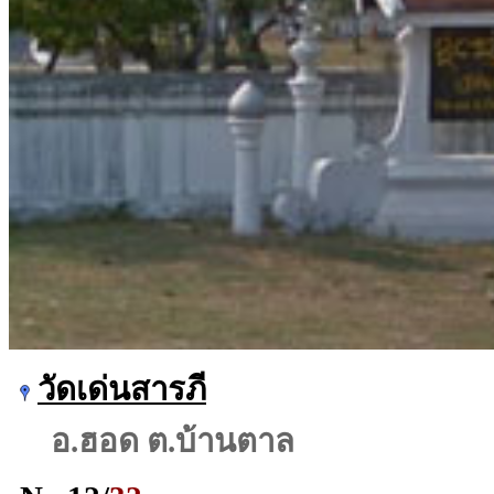
วัดเด่นสารภี
อ.ฮอด ต.บ้านตาล