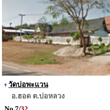
วัดบ่อพะแวน
อ.ฮอด ต.บ่อหลวง
No.
7
/
32