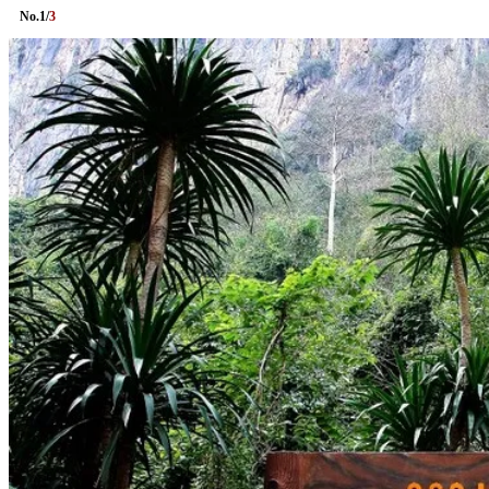
No.
1
/
3