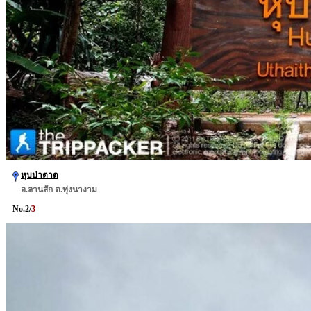
หุบป่าตาด
อ.ลานสัก ต.ทุ่งนางาม
No.
2
/
3