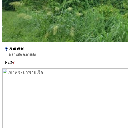
เขาผาแรด
อ.ลานสัก ต.ลานสัก
No.
3
/
3