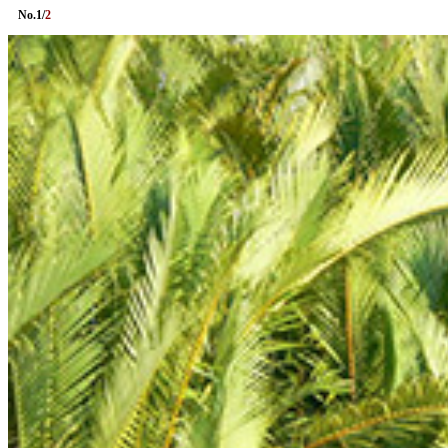
No.
1
/
2