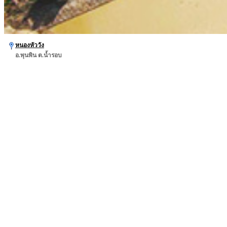
หนองหัววัง
อ.พุนพิน ต.น้ำรอบ