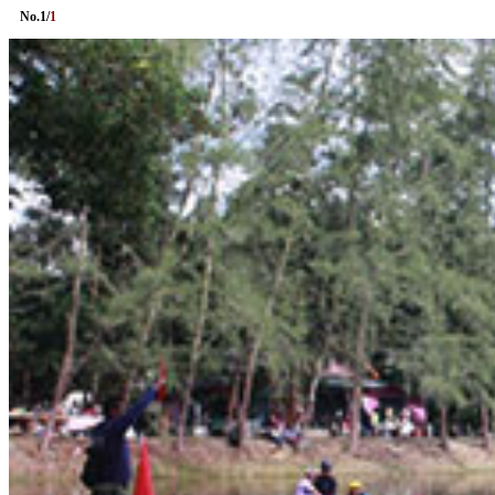
No.
1
/
1