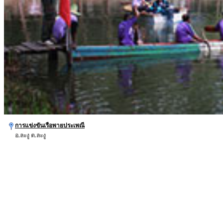
การแข่งขันเรือพายประเพณี
อ.ละงู ต.ละงู