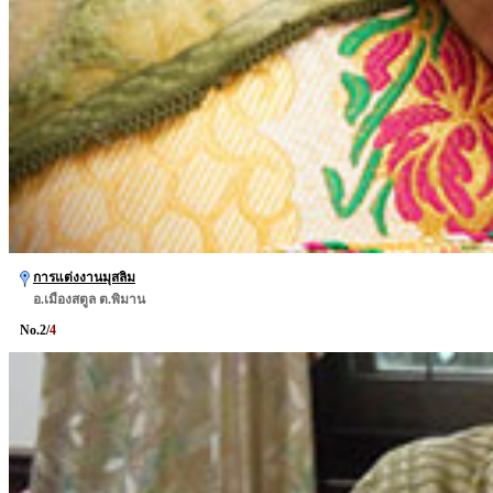
การแต่งงานมุสลิม
อ.เมืองสตูล ต.พิมาน
No.
2
/
4