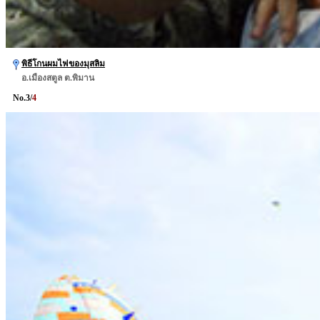
พิธีโกนผมไฟของมุสลิม
อ.เมืองสตูล ต.พิมาน
No.
3
/
4