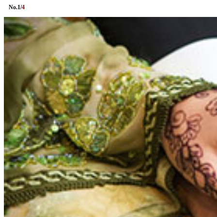
No.
1
/
4