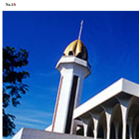
No.
1
/
6