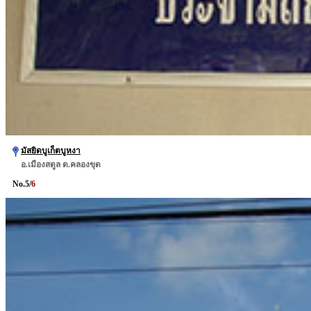
มัสยิดบูเก็ตบูหงา
อ.เมืองสตูล ต.คลองขุด
No.
5
/
6