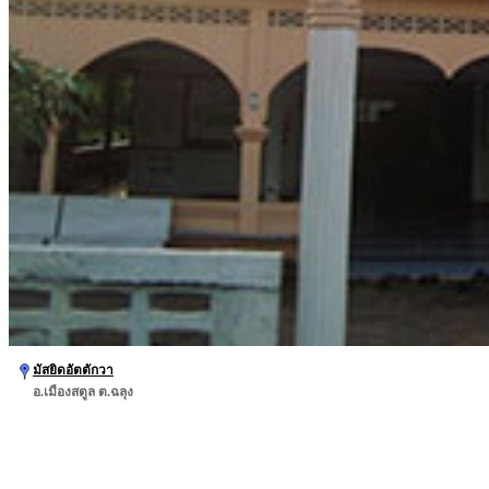
มัสยิดอัตตักวา
อ.เมืองสตูล ต.ฉลุง