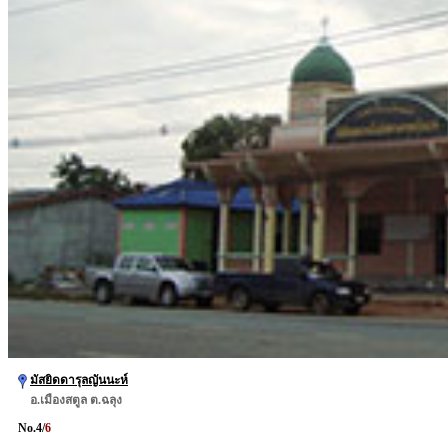
มัสยิดดารุลญันนะห์
อ.เมืองสตูล ต.ฉลุง
No.
4
/
6