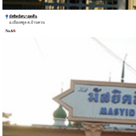
มัสยิดมิศบาฮุดดีน
อ.เมืองสตูล ต.บ้านควน
No.
6
/
6