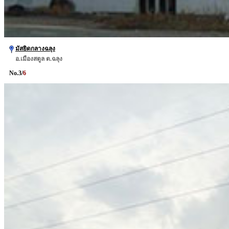
มัสยิดกลางฉลุง
อ.เมืองสตูล ต.ฉลุง
No.
3
/
6