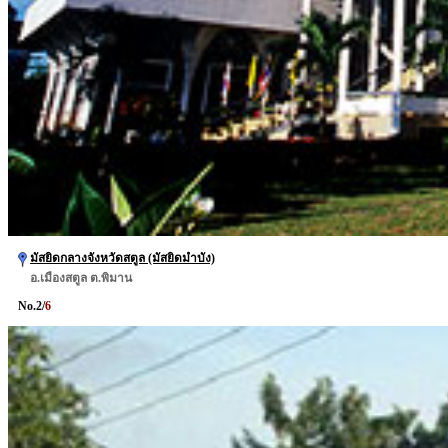
มัสยิดกลางจังหวัดสตูล (มัสยิดมำบัง)
อ.เมืองสตูล ต.พิมาน
No.
2
/
6