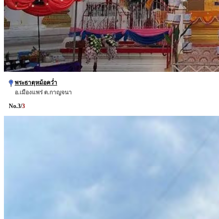
พระธาตุหม้อคว่ำ
อ.เมืองแพร่ ต.กาญจนา
No.
3
/
3