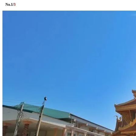
No.
1
/
3