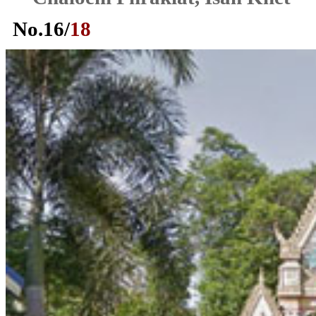
No.
16
/
18