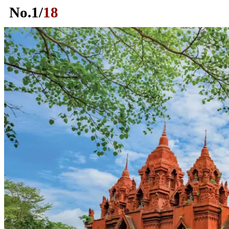
No.
1
/
18