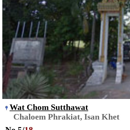
Wat Chom Sutthawat
Chaloem Phrakiat, Isan Khet
No.
5
/
18