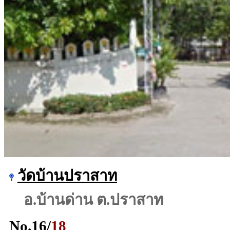
วัดบ้านปราสาท
อ.บ้านด่าน ต.ปราสาท
No.
16
/
18