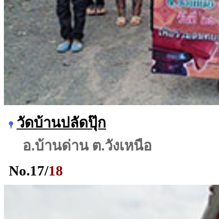
วัดบ้านปลัดปุ๊ก
อ.บ้านด่าน ต.วังเหนือ
No.
17
/
18