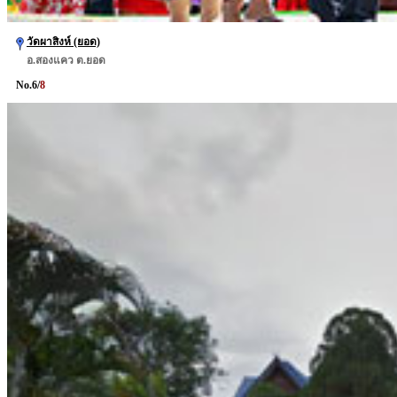
วัดผาสิงห์ (ยอด)
อ.สองแคว ต.ยอด
No.
6
/
8