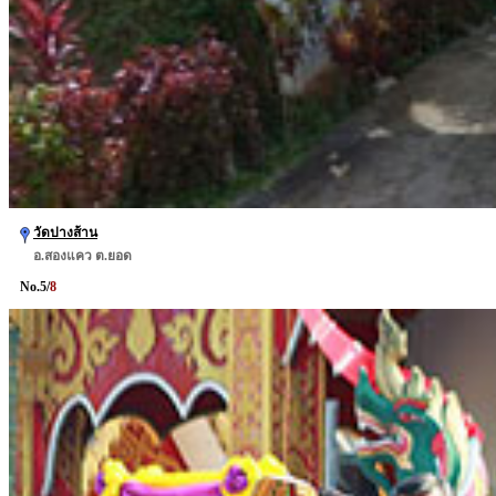
วัดปางส้าน
อ.สองแคว ต.ยอด
No.
5
/
8