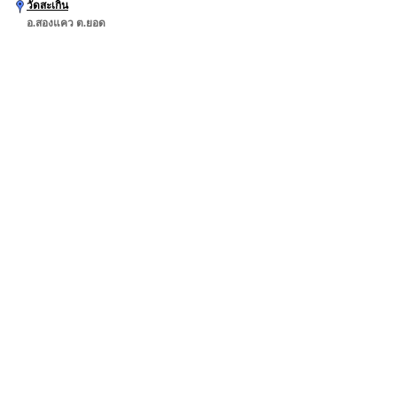
วัดสะเกิน
อ.สองแคว ต.ยอด