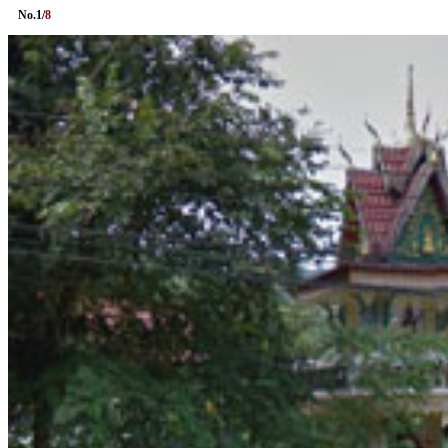
No.
1
/
8