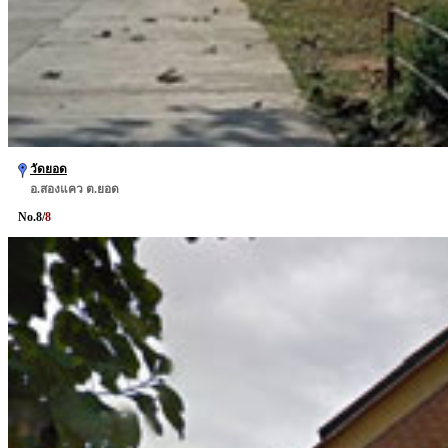
วัดยอด
อ.สองแคว ต.ยอด
No.
8
/
8