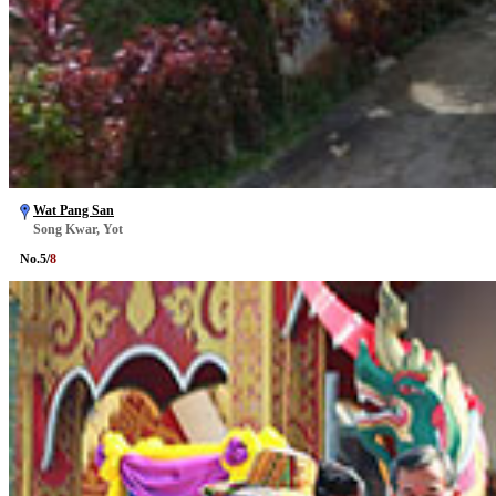
Wat Pang San
Song Kwar, Yot
No.
5
/
8