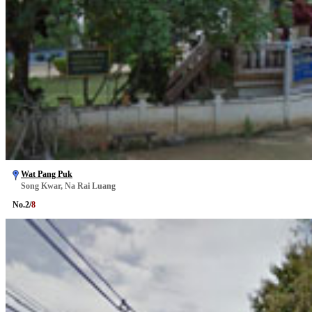
Wat Pang Puk
Song Kwar, Na Rai Luang
No.
2
/
8