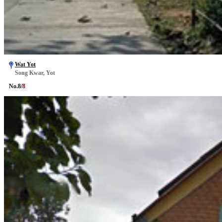
Wat Yot
Song Kwar, Yot
No.
8
/
8