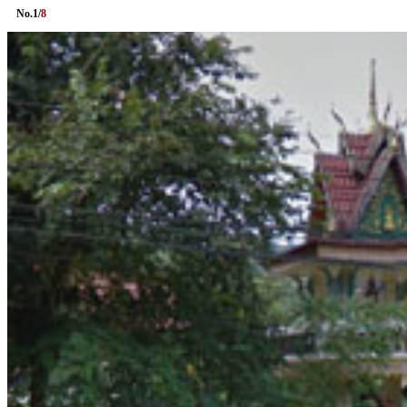
No.
1
/
8