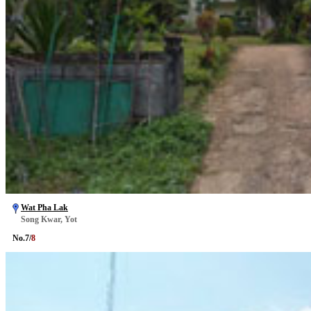
Wat Pha Lak
Song Kwar, Yot
No.
7
/
8