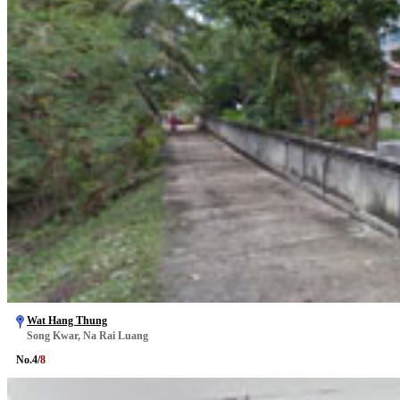
Wat Hang Thung
Song Kwar, Na Rai Luang
No.
4
/
8