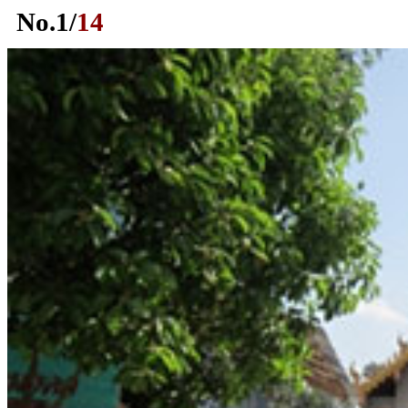
No.
1
/
14