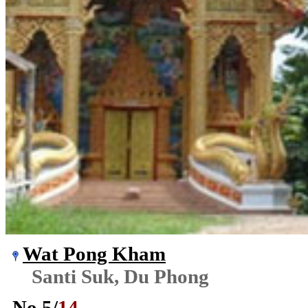
Wat Pong Kham
Santi Suk, Du Phong
No.
5
/
14