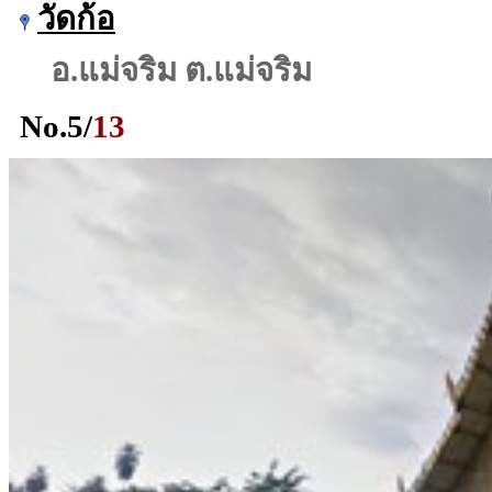
วัดก้อ
อ.แม่จริม ต.แม่จริม
No.
5
/
13