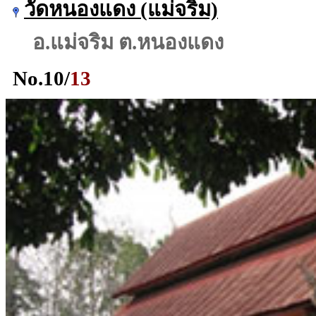
วัดหนองแดง (แม่จริม)
อ.แม่จริม ต.หนองแดง
No.
10
/
13