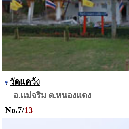
วัดแคว้ง
อ.แม่จริม ต.หนองแดง
No.
7
/
13