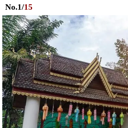
No.
1
/
15