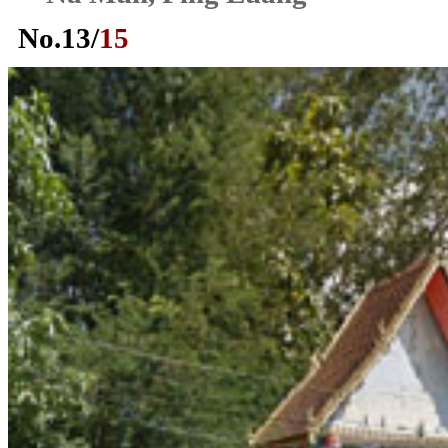
No.
13
/
15