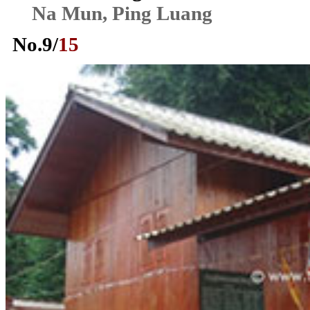
Na Mun, Ping Luang
No.
9
/
15