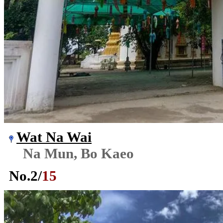
Wat Na Wai
Na Mun, Bo Kaeo
No.
2
/
15