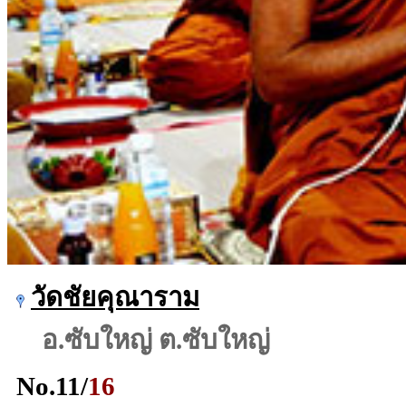
วัดชัยคุณาราม
อ.ซับใหญ่ ต.ซับใหญ่
No.
11
/
16