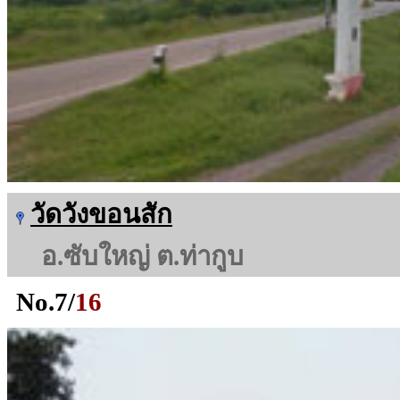
วัดวังขอนสัก
อ.ซับใหญ่ ต.ท่ากูบ
No.
7
/
16