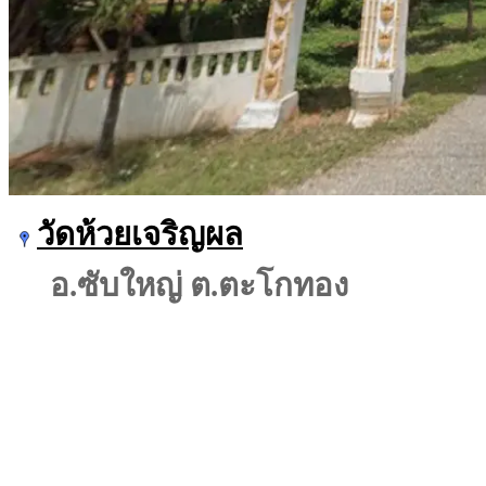
วัดห้วยเจริญผล
อ.ซับใหญ่ ต.ตะโกทอง