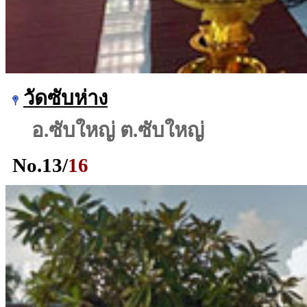
วัดซับห่าง
อ.ซับใหญ่ ต.ซับใหญ่
No.
13
/
16