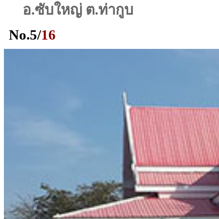
อ.ซับใหญ่ ต.ท่ากูบ
No.
5
/
16