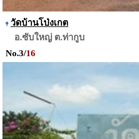
วัดบ้านโป่งเกต
อ.ซับใหญ่ ต.ท่ากูบ
No.
3
/
16