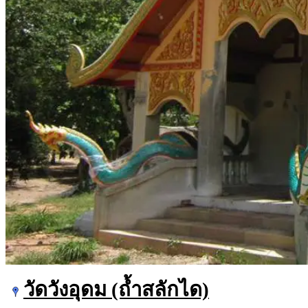
วัดวังอุดม (ถ้ำสลักได)