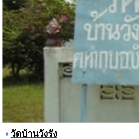
วัดบ้านวังรัง