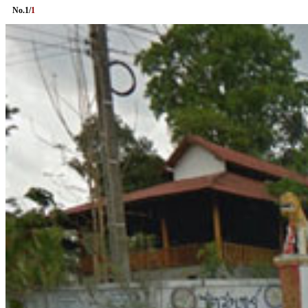
No.
1
/
1