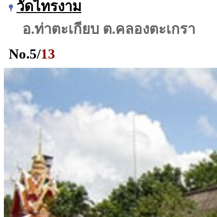
วัดไทรงาม
อ.ท่าตะเกียบ ต.คลองตะเกรา
No.
5
/
13