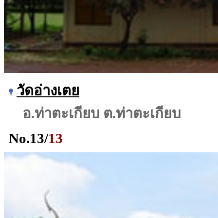
วัดอ่างเตย
อ.ท่าตะเกียบ ต.ท่าตะเกียบ
No.
13
/
13