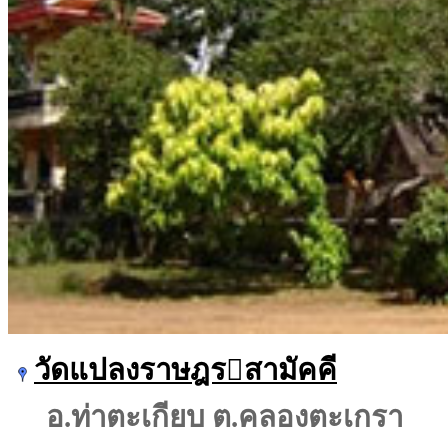
วัดแปลงราษฎรสามัคคี
อ.ท่าตะเกียบ ต.คลองตะเกรา