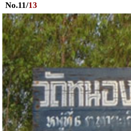
No.
11
/
13