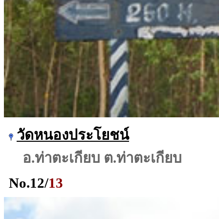
วัดหนองประโยชน์
อ.ท่าตะเกียบ ต.ท่าตะเกียบ
No.
12
/
13