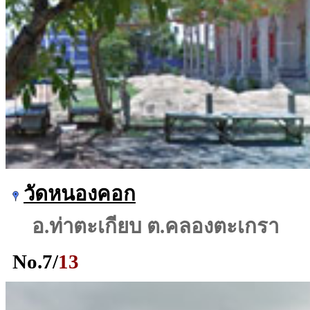
วัดหนองคอก
อ.ท่าตะเกียบ ต.คลองตะเกรา
No.
7
/
13