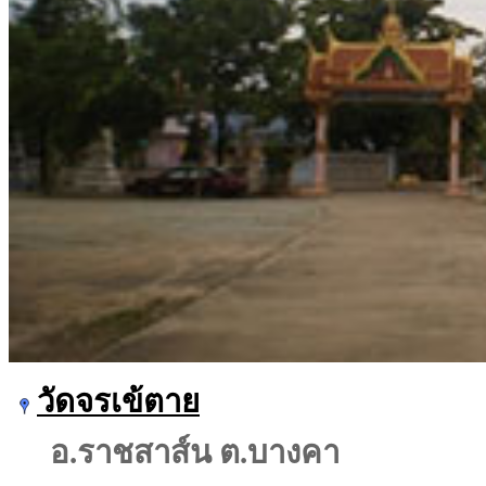
วัดจรเข้ตาย
อ.ราชสาส์น ต.บางคา