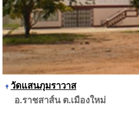
วัดแสนภุมราวาส
อ.ราชสาส์น ต.เมืองใหม่