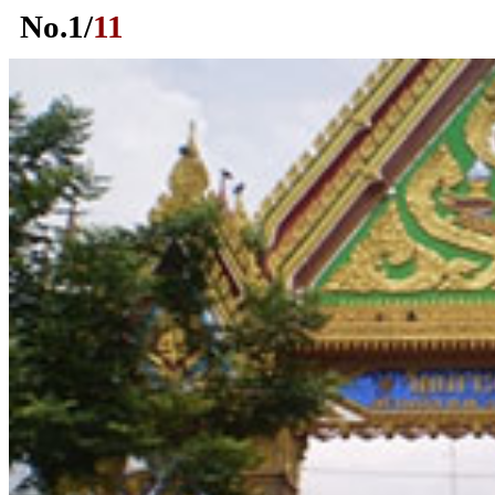
No.
1
/
11