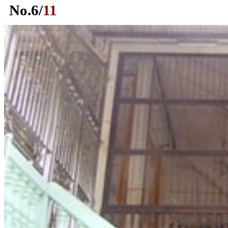
No.
6
/
11