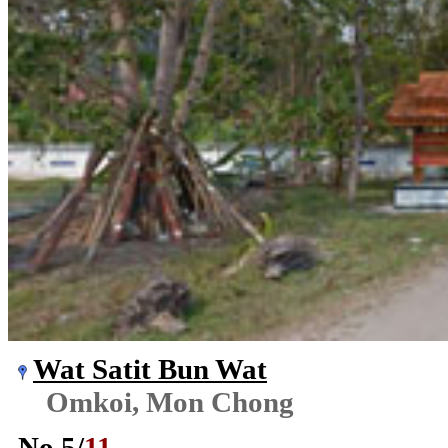
Wat Satit Bun Wat
Omkoi, Mon Chong
No.
5
/
11