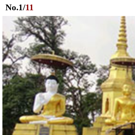
No.
1
/
11