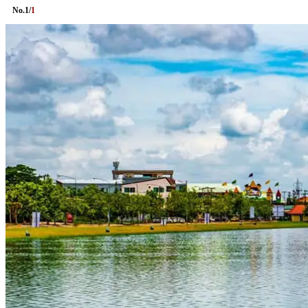
No.
1
/
1